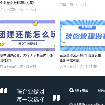
企业量身定制清洁方案！
隔壁小知 · 23天前
人见人爱的小选 · 23天前
夏季团建必备，30个无道具室内小游
企业装修常用的7个管理表格，
戏推荐！
告别手忙脚乱
热衷种草的小选 · 23天前
人见人爱的小选 · 1个月前
陪企业做对
服务
每一次选择
客服邮箱: service@izxxz