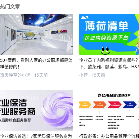
热门文章
50+案例，看别人家的办公职场都是怎
企业员工内购福利资源有哪些
样装修的！
下、欧莱雅、颐莲、躺岛、H&
择！
热衷种草的小选 · 15天前
小荷 · 15天前
企业保洁首选！7家优质保洁服务商为
行政必备：办公用品管理全流程